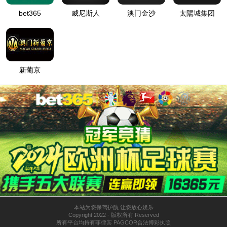
业务领域
招贤纳士
联系我们
Next
新闻中心
NEWS INFORMATION
滑动了解更多
责任 · 开拓 · 创新
成为全球领先的水资源综合利用服务商
公司新闻
媒体聚焦
视频专区
Video area